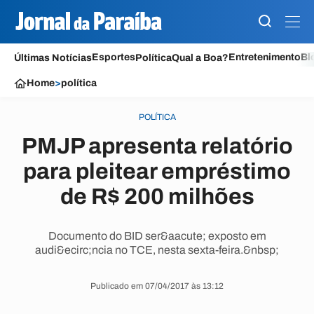
Esportes
Entretenimento
Bl
Últimas Notícias
Política
Qual a Boa?
Home
>
política
POLÍTICA
PMJP apresenta relatório
para pleitear empréstimo
de R$ 200 milhões
Documento do BID ser&aacute; exposto em
audi&ecirc;ncia no TCE, nesta sexta-feira.&nbsp;
Publicado em 07/04/2017 às 13:12