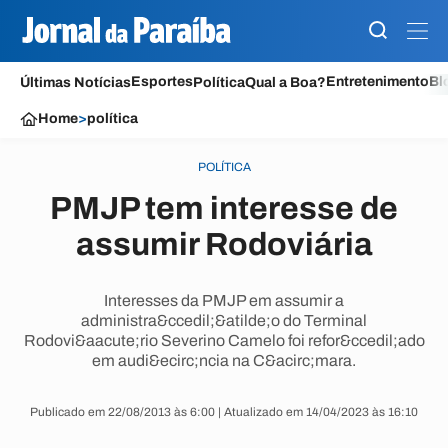
Esportes
Entretenimento
Bl
Últimas Notícias
Política
Qual a Boa?
Home
>
política
POLÍTICA
PMJP tem interesse de
assumir Rodoviária
Interesses da PMJP em assumir a
administra&ccedil;&atilde;o do Terminal
Rodovi&aacute;rio Severino Camelo foi refor&ccedil;ado
em audi&ecirc;ncia na C&acirc;mara.
Publicado em 22/08/2013 às 6:00 | Atualizado em 14/04/2023 às 16:10