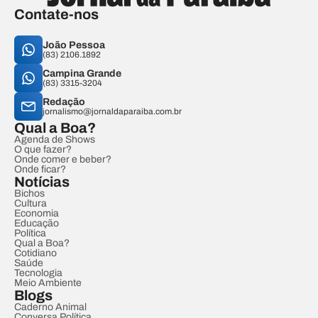
Contate-nos
João Pessoa
(83) 2106.1892
Campina Grande
(83) 3315-3204
Redação
jornalismo@jornaldaparaiba.com.br
Qual a Boa?
Agenda de Shows
O que fazer?
Onde comer e beber?
Onde ficar?
Notícias
Bichos
Cultura
Economia
Educação
Política
Qual a Boa?
Cotidiano
Saúde
Tecnologia
Meio Ambiente
Blogs
Caderno Animal
Conversa Política