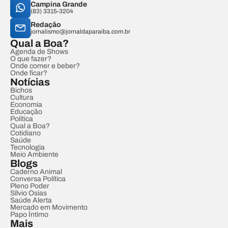
Campina Grande
(83) 3315-3204
Redação
jornalismo@jornaldaparaiba.com.br
Qual a Boa?
Agenda de Shows
O que fazer?
Onde comer e beber?
Onde ficar?
Notícias
Bichos
Cultura
Economia
Educação
Política
Qual a Boa?
Cotidiano
Saúde
Tecnologia
Meio Ambiente
Blogs
Caderno Animal
Conversa Política
Pleno Poder
Sílvio Osias
Saúde Alerta
Mercado em Movimento
Papo Íntimo
Mais