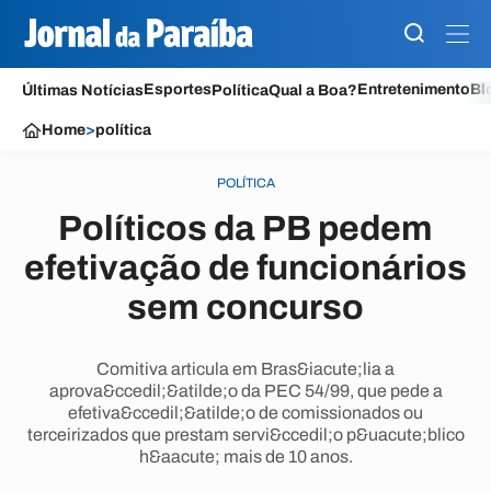
Esportes
Entretenimento
Bl
Últimas Notícias
Política
Qual a Boa?
Home
>
política
POLÍTICA
Políticos da PB pedem
efetivação de funcionários
sem concurso
Comitiva articula em Bras&iacute;lia a
aprova&ccedil;&atilde;o da PEC 54/99, que pede a
efetiva&ccedil;&atilde;o de comissionados ou
terceirizados que prestam servi&ccedil;o p&uacute;blico
h&aacute; mais de 10 anos.