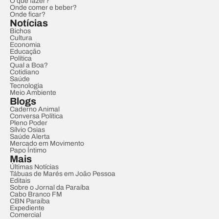
O que fazer?
Onde comer e beber?
Onde ficar?
Notícias
Bichos
Cultura
Economia
Educação
Política
Qual a Boa?
Cotidiano
Saúde
Tecnologia
Meio Ambiente
Blogs
Caderno Animal
Conversa Política
Pleno Poder
Sílvio Osias
Saúde Alerta
Mercado em Movimento
Papo Íntimo
Mais
Últimas Notícias
Tábuas de Marés em João Pessoa
Editais
Sobre o Jornal da Paraíba
Cabo Branco FM
CBN Paraíba
Expediente
Comercial