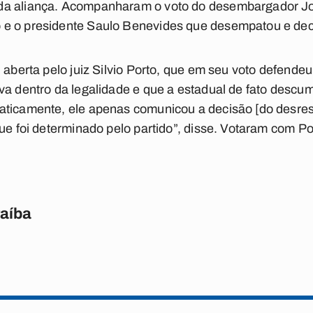
a aliança. Acompanharam o voto do desembargador Joã
e o presidente Saulo Benevides que desempatou e deci
i aberta pelo juiz Silvio Porto, que em seu voto defende
va dentro da legalidade e que a estadual de fato descump
aticamente, ele apenas comunicou a decisão [do desresp
que foi determinado pelo partido”, disse. Votaram com Po
raíba