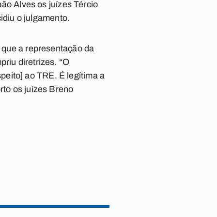
o Alves os juízes Tércio
diu o julgamento.
u que a representação da
riu diretrizes. “O
eito] ao TRE. É legítima a
rto os juízes Breno