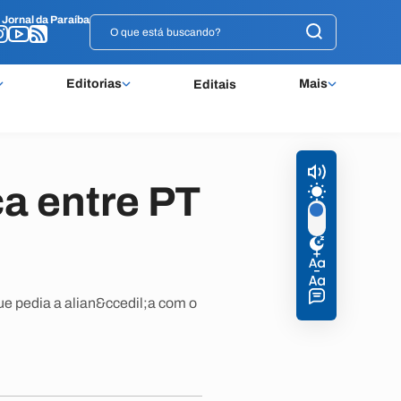
o
o
Jornal da Paraíba
Jornal da Paraíba
Editorias
Mais
Editais
a entre PT
ue pedia a alian&ccedil;a com o