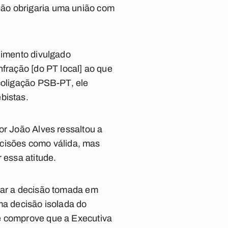
não obrigaria uma união com
dimento divulgado
nfração [do PT local] ao que
 coligação PSB-PT, ele
bistas.
or João Alves ressaltou a
decisões como válida, mas
 essa atitude.
ular a decisão tomada em
ma decisão isolada do
ue comprove que a Executiva