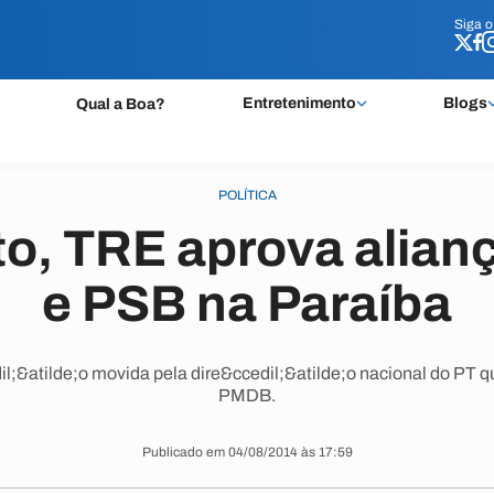
Siga 
Siga 
Entretenimento
Blogs
Qual a Boa?
POLÍTICA
o, TRE aprova alianç
e PSB na Paraíba
il;&atilde;o movida pela dire&ccedil;&atilde;o nacional do PT q
PMDB.
Publicado em 04/08/2014 às 17:59