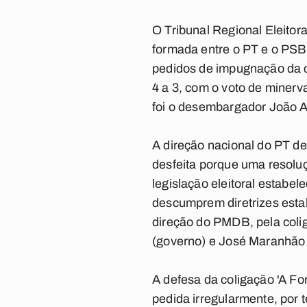
O Tribunal Regional Eleitor
formada entre o PT e o PSB.
pedidos de impugnação da c
4 a 3, com o voto de minerv
foi o desembargador João A
A direção nacional do PT def
desfeita porque uma resolu
legislação eleitoral estabel
descumprem diretrizes esta
direção do PMDB, pela coli
(governo) e José Maranhão
A defesa da coligação 'A Fo
pedida irregularmente, por t