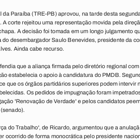
al da Paraíba (TRE-PB) aprovou, na tarde desta segunda-
 A corte rejeitou uma representação movida pela direção
hapa. A decisão foi tomada em um longo julgamento qu
a do desembargador Saulo Benevides, presidente da cor
lves. Ainda cabe recurso.
endia que a aliança firmada pelo diretório regional com 
ção estabelecia o apoio à candidatura do PMDB. Segun
ece que os órgãos partidários superiores podem intervir
belecidas. Os pedidos de impugnação foram impetrado
gação 'Renovação de Verdade' e pelos candidatos peem
 (senado).
rça do Trabalho', de Ricardo, argumentou que a anulaçã
er ocorrido de forma monocrática pelo presidente naciona