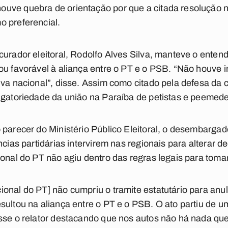
uve quebra de orientação por que a citada resolução 
o preferencial.
curador eleitoral, Rodolfo Alves Silva, manteve o enten
ou favorável à aliança entre o PT e o PSB. “Não houve i
iva nacional”, disse. Assim como citado pela defesa da
igatoriedade da união na Paraíba de petistas e peemede
 parecer do Ministério Público Eleitoral, o desembargad
ncias partidárias intervirem nas regionais para alterar 
ional do PT não agiu dentro das regras legais para tomar
onal do PT] não cumpriu o tramite estatutário para an
sultou na aliança entre o PT e o PSB. O ato partiu de u
isse o relator destacando que nos autos não há nada q