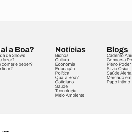
al a Boa?
Notícias
Blogs
da de Shows
Bichos
Caderno Ani
e fazer?
Cultura
Conversa Pol
 comer e beber?
Economia
Pleno Poder
 ficar?
Educação
Sílvio Osias
Política
Saúde Alerta
Qual a Boa?
Mercado em
Cotidiano
Papo Íntimo
Saúde
Tecnologia
Meio Ambiente