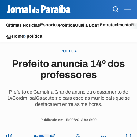
Esportes
Entretenimento
Bl
Últimas Notícias
Política
Qual a Boa?
Home
>
política
POLÍTICA
Prefeito anuncia 14º dos
professores
Prefeito de Campina Grande anunciou o pagamento do
14&ordm; sal&aacute;rio para escolas municipais que se
destacarem entre as melhores.
Publicado em 15/02/2013 às 6:00