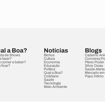
al a Boa?
Notícias
Blogs
da de Shows
Bichos
Caderno Ani
e fazer?
Cultura
Conversa Pol
 comer e beber?
Economia
Pleno Poder
 ficar?
Educação
Sílvio Osias
Política
Saúde Alerta
Qual a Boa?
Mercado em
Cotidiano
Papo Íntimo
Saúde
Tecnologia
Meio Ambiente