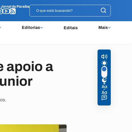
o
o
Jornal da Paraíba
Jornal da Paraíba
Editorias
Mais
Editais
 apoio a
unior
os.