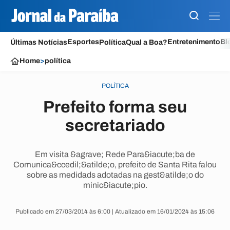
Esportes
Entretenimento
Bl
Últimas Notícias
Política
Qual a Boa?
Home
>
política
POLÍTICA
Prefeito forma seu
secretariado
Em visita &agrave; Rede Para&iacute;ba de
Comunica&ccedil;&atilde;o, prefeito de Santa Rita falou
sobre as medidads adotadas na gest&atilde;o do
minic&iacute;pio.
Publicado em 27/03/2014 às 6:00 | Atualizado em 16/01/2024 às 15:06