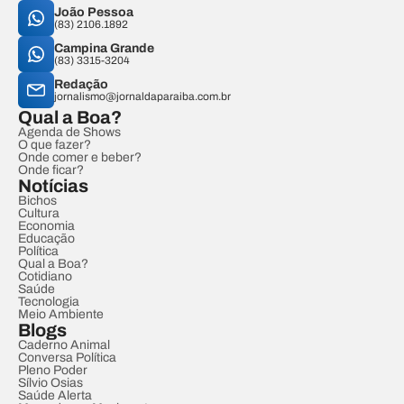
João Pessoa
(83) 2106.1892
Campina Grande
(83) 3315-3204
Redação
jornalismo@jornaldaparaiba.com.br
Qual a Boa?
Agenda de Shows
O que fazer?
Onde comer e beber?
Onde ficar?
Notícias
Bichos
Cultura
Economia
Educação
Política
Qual a Boa?
Cotidiano
Saúde
Tecnologia
Meio Ambiente
Blogs
Caderno Animal
Conversa Política
Pleno Poder
Sílvio Osias
Saúde Alerta