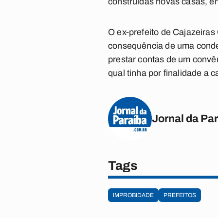
construídas novas casas, em
O ex-prefeito de Cajazeiras 
consequência de uma conden
prestar contas de um conv
qual tinha por finalidade a
Jornal da Pa
Tags
IMPROBIDADE
PREFEITOS