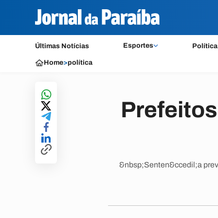
Esportes
Últimas Notícias
Política
Home
>
política
Prefeito
&nbsp;Senten&ccedil;a prev&e