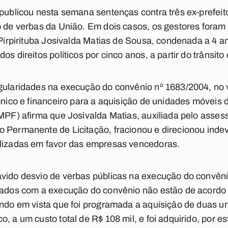
 publicou nesta semana sentenças contra três ex-prefei
o de verbas da União. Em dois casos, os gestores foram
e Pirpirituba Josivalda Matias de Sousa, condenada a 4 
os direitos políticos por cinco anos, a partir do trânsit
gularidades na execução do convênio nº 1683/2004, no va
écnico e financeiro para a aquisição de unidades móveis
MPF) afirma que Josivalda Matias, auxiliada pelo assesso
 Permanente de Licitação, fracionou e direcionou inde
alizadas em favor das empresas vencedoras.
vido desvio de verbas públicas na execução do convêni
icados com a execução do convênio não estão de acordo
endo em vista que foi programada a aquisição de duas u
, a um custo total de R$ 108 mil, e foi adquirido, por e