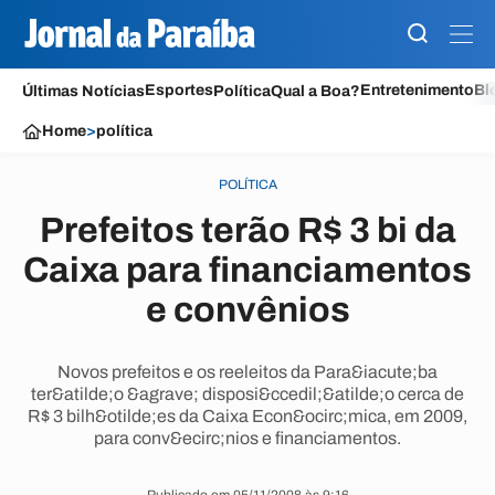
Esportes
Entretenimento
Bl
Últimas Notícias
Política
Qual a Boa?
Home
>
política
POLÍTICA
Prefeitos terão R$ 3 bi da
Caixa para financiamentos
e convênios
Novos prefeitos e os reeleitos da Para&iacute;ba
ter&atilde;o &agrave; disposi&ccedil;&atilde;o cerca de
R$ 3 bilh&otilde;es da Caixa Econ&ocirc;mica, em 2009,
para conv&ecirc;nios e financiamentos.