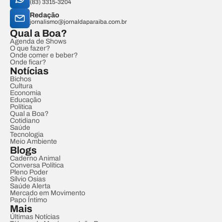
(83) 3315-3204
Redação
jornalismo@jornaldaparaiba.com.br
Qual a Boa?
Agenda de Shows
O que fazer?
Onde comer e beber?
Onde ficar?
Notícias
Bichos
Cultura
Economia
Educação
Política
Qual a Boa?
Cotidiano
Saúde
Tecnologia
Meio Ambiente
Blogs
Caderno Animal
Conversa Política
Pleno Poder
Sílvio Osias
Saúde Alerta
Mercado em Movimento
Papo Íntimo
Mais
Últimas Notícias