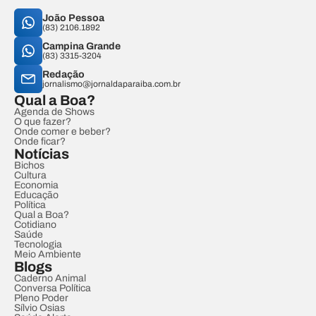
João Pessoa
(83) 2106.1892
Campina Grande
(83) 3315-3204
Redação
jornalismo@jornaldaparaiba.com.br
Qual a Boa?
Agenda de Shows
O que fazer?
Onde comer e beber?
Onde ficar?
Notícias
Bichos
Cultura
Economia
Educação
Política
Qual a Boa?
Cotidiano
Saúde
Tecnologia
Meio Ambiente
Blogs
Caderno Animal
Conversa Política
Pleno Poder
Sílvio Osias