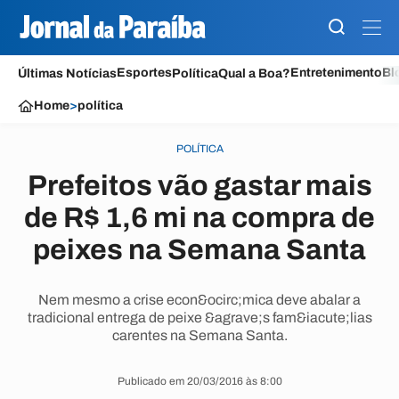
Esportes
Entretenimento
Bl
Últimas Notícias
Política
Qual a Boa?
Home
>
política
POLÍTICA
Prefeitos vão gastar mais
de R$ 1,6 mi na compra de
peixes na Semana Santa
Nem mesmo a crise econ&ocirc;mica deve abalar a
tradicional entrega de peixe &agrave;s fam&iacute;lias
carentes na Semana Santa.
Publicado em 20/03/2016 às 8:00