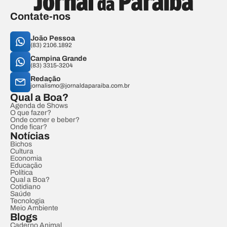
Contate-nos
João Pessoa
(83) 2106.1892
Campina Grande
(83) 3315-3204
Redação
jornalismo@jornaldaparaiba.com.br
Qual a Boa?
Agenda de Shows
O que fazer?
Onde comer e beber?
Onde ficar?
Notícias
Bichos
Cultura
Economia
Educação
Política
Qual a Boa?
Cotidiano
Saúde
Tecnologia
Meio Ambiente
Blogs
Caderno Animal