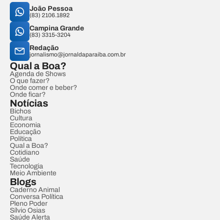
João Pessoa
(83) 2106.1892
Campina Grande
(83) 3315-3204
Redação
jornalismo@jornaldaparaiba.com.br
Qual a Boa?
Agenda de Shows
O que fazer?
Onde comer e beber?
Onde ficar?
Notícias
Bichos
Cultura
Economia
Educação
Política
Qual a Boa?
Cotidiano
Saúde
Tecnologia
Meio Ambiente
Blogs
Caderno Animal
Conversa Política
Pleno Poder
Sílvio Osias
Saúde Alerta