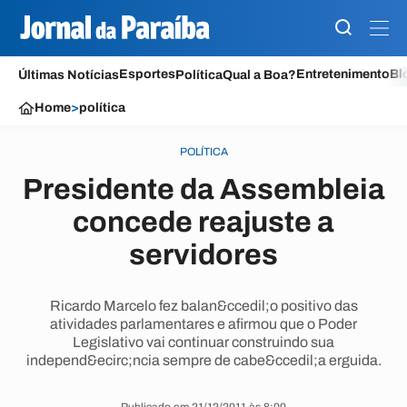
Esportes
Entretenimento
Bl
Últimas Notícias
Política
Qual a Boa?
Home
>
política
POLÍTICA
Presidente da Assembleia
concede reajuste a
servidores
Ricardo Marcelo fez balan&ccedil;o positivo das
atividades parlamentares e afirmou que o Poder
Legislativo vai continuar construindo sua
independ&ecirc;ncia sempre de cabe&ccedil;a erguida.