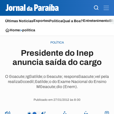
Esportes
Entretenimento
Bl
Últimas Notícias
Política
Qual a Boa?
Home
>
política
POLÍTICA
Presidente do Inep
anuncia saída do cargo
O &oacute;rg&atilde;o &eacute; respons&aacute;vel pela
realiza&ccedil;&atilde;o do Exame Nacional do Ensino
M&eacute;dio (Enem).
Publicado em 27/01/2012 às 8:00