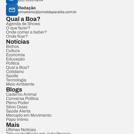
(83) 3315-3204
Redação
jornalismo@jornaldaparaiba.com.br
Qual a Boa?
Agenda de Shows
O que fazer?
Onde comer e beber?
Onde ficar?
Notícias
Bichos
Cultura
Economia
Educação
Política
Qual a Boa?
Cotidiano
Saúde
Tecnologia
Meio Ambiente
Blogs
Caderno Animal
Conversa Política
Pleno Poder
Sílvio Osias
Saúde Alerta
Mercado em Movimento
Papo Íntimo
Mais
Últimas Notícias
Tábuas de Marés em João Pessoa