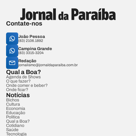
Contate-nos
João Pessoa
(83) 2106.1892
Campina Grande
(83) 3315-3204
Redação
jornalismo@jornaldaparaiba.com.br
Qual a Boa?
Agenda de Shows
O que fazer?
Onde comer e beber?
Onde ficar?
Notícias
Bichos
Cultura
Economia
Educação
Política
Qual a Boa?
Cotidiano
Saúde
Tecnologia