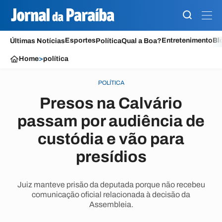
Esportes
Entretenimento
Bl
Últimas Notícias
Política
Qual a Boa?
Home
>
política
POLÍTICA
Presos na Calvário
passam por audiência de
custódia e vão para
presídios
Juiz manteve prisão da deputada porque não recebeu
comunicação oficial relacionada à decisão da
Assembleia.