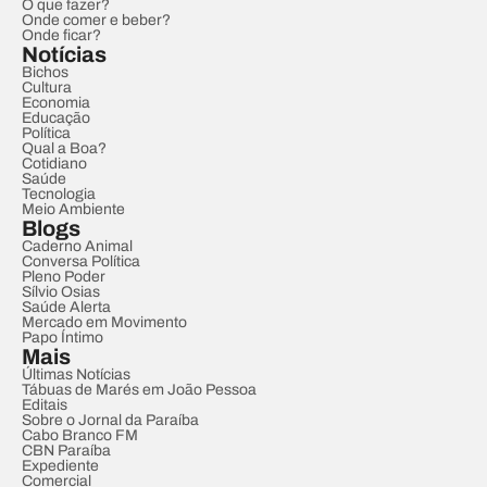
O que fazer?
Onde comer e beber?
Onde ficar?
Notícias
Bichos
Cultura
Economia
Educação
Política
Qual a Boa?
Cotidiano
Saúde
Tecnologia
Meio Ambiente
Blogs
Caderno Animal
Conversa Política
Pleno Poder
Sílvio Osias
Saúde Alerta
Mercado em Movimento
Papo Íntimo
Mais
Últimas Notícias
Tábuas de Marés em João Pessoa
Editais
Sobre o Jornal da Paraíba
Cabo Branco FM
CBN Paraíba
Expediente
Comercial