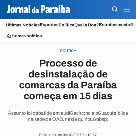
Esportes
Entretenimento
Bl
Últimas Notícias
Política
Qual a Boa?
Home
>
política
POLÍTICA
Processo de
desinstalação de
comarcas da Paraíba
começa em 15 dias
Assunto foi debatido em audi&ecirc;ncia p&uacute;blica
na sede da OAB, nesta quinta.&nbsp;
Publicado em 04/10/2017 às 12:57