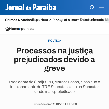
Esportes
Entretenimento
Bl
Últimas Notícias
Política
Qual a Boa?
Home
>
política
POLÍTICA
Processos na justiça
prejudicados devido a
greve
Presidente do Sindjuf-PB, Marcos Lopes, disse que o
funcionamento do TRE &eacute; o que est&aacute;
sendo mais prejudicado.
Publicado em 22/10/2011 às 6:30