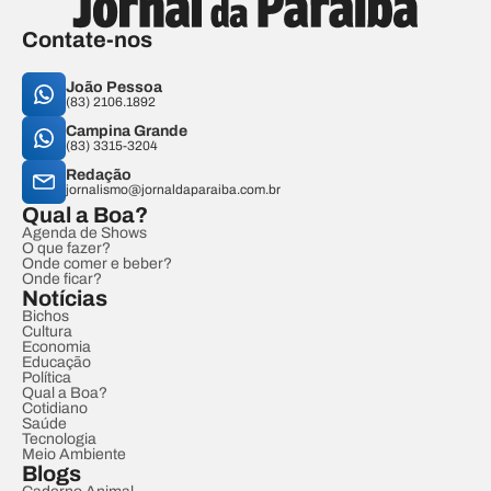
Contate-nos
João Pessoa
(83) 2106.1892
Campina Grande
(83) 3315-3204
Redação
jornalismo@jornaldaparaiba.com.br
Qual a Boa?
Agenda de Shows
O que fazer?
Onde comer e beber?
Onde ficar?
Notícias
Bichos
Cultura
Economia
Educação
Política
Qual a Boa?
Cotidiano
Saúde
Tecnologia
Meio Ambiente
Blogs