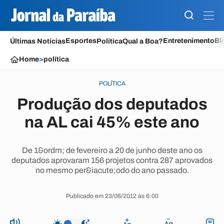
Esportes
Entretenimento
Bl
Últimas Notícias
Política
Qual a Boa?
Home
>
política
POLÍTICA
Produção dos deputados
na AL cai 45% este ano
De 1&ordm; de fevereiro a 20 de junho deste ano os
deputados aprovaram 156 projetos contra 287 aprovados
no mesmo per&iacute;odo do ano passado.
Publicado em 23/06/2012 às 6:00