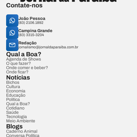
Contate-nos
João Pessoa
(83) 2106.1892
Campina Grande
(83) 3315-3204
Redação
jornalismo@jornaldaparaiba.com.br
Qual a Boa?
Agenda de Shows
O que fazer?
Onde comer e beber?
Onde ficar?
Notícias
Bichos
Cultura
Economia
Educação
Política
Qual a Boa?
Cotidiano
Saúde
Tecnologia
Meio Ambiente
Blogs
Caderno Animal
Conversa Política