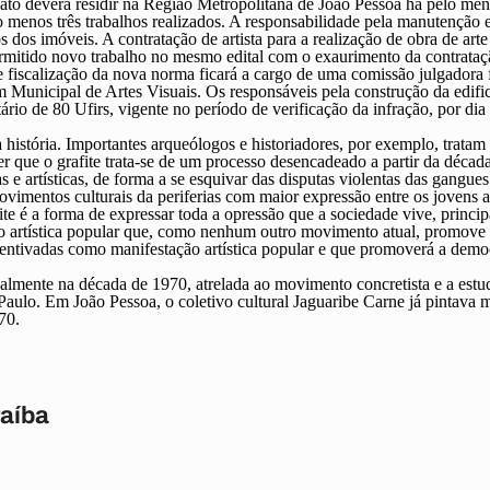
dato deverá residir na Região Metropolitana de João Pessoa há pelo me
o menos três trabalhos realizados. A responsabilidade pela manutenção 
s dos imóveis. A contratação de artista para a realização de obra de art
mitido novo trabalho no mesmo edital com o exaurimento da contrataç
iscalização da nova norma ficará a cargo de uma comissão julgadora f
Municipal de Artes Visuais. Os responsáveis pela construção da edifi
rio de 80 Ufirs, vigente no período de verificação da infração, por di
a história. Importantes arqueólogos e historiadores, por exemplo, tratam
er que o grafite trata-se de um processo desencadeado a partir da déc
s e artísticas, de forma a se esquivar das disputas violentas das gangues
mentos culturais da periferias com maior expressão entre os jovens ao
ite é a forma de expressar toda a opressão que a sociedade vive, princ
o artística popular que, como nenhum outro movimento atual, promove 
centivadas como manifestação artística popular e que promoverá a democra
almente na década de 1970, atrelada ao movimento concretista e a estuda
Paulo. Em João Pessoa, o coletivo cultural Jaguaribe Carne já pintava 
70.
raíba