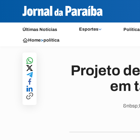
Esportes
Últimas Notícias
Política
Home
>
política
Projeto de
em 
&nbsp;P