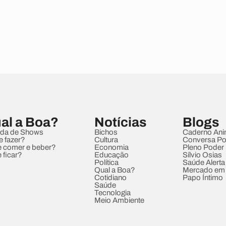
al a Boa?
Notícias
Blogs
da de Shows
Bichos
Caderno Ani
e fazer?
Cultura
Conversa Pol
 comer e beber?
Economia
Pleno Poder
 ficar?
Educação
Sílvio Osias
Política
Saúde Alerta
Qual a Boa?
Mercado em
Cotidiano
Papo Íntimo
Saúde
Tecnologia
Meio Ambiente