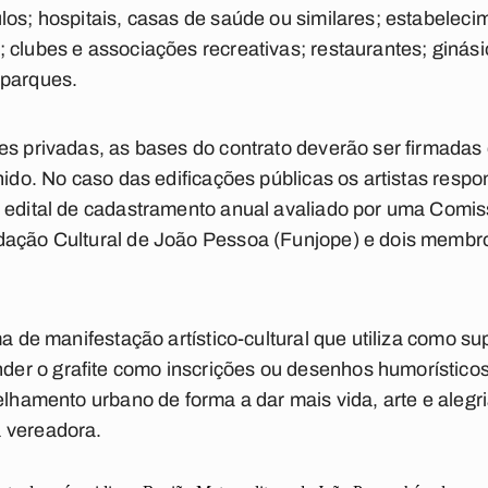
los; hospitais, casas de saúde ou similares; estabeleci
 clubes e associações recreativas; restaurantes; ginásio
 parques.
es privadas, as bases do contrato deverão ser firmadas 
hido. No caso das edificações públicas os artistas respo
e edital de cadastramento anual avaliado por uma Comi
dação Cultural de João Pessoa (Funjope) e dois membr
ma de manifestação artístico-cultural que utiliza como s
r o grafite como inscrições ou desenhos humorísticos,
elhamento urbano de forma a dar mais vida, arte e alegr
 vereadora.