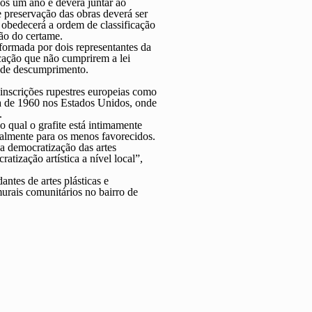
nos um ano e deverá juntar ao
e preservação das obras deverá ser
e obedecerá a ordem de classificação
ão do certame.
ormada por dois representantes da
cação que não cumprirem a lei
a de descumprimento.
 inscrições rupestres europeias como
ada de 1960 nos Estados Unidos, onde
.
 qual o grafite está intimamente
ipalmente para os menos favorecidos.
a democratização das artes
tização artística a nível local”,
ntes de artes plásticas e
murais comunitários no bairro de