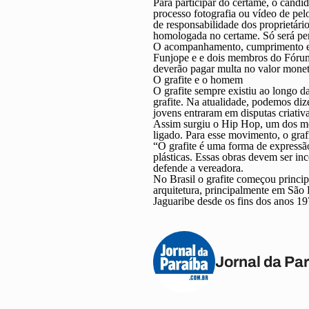
Para participar do certame, o candi
processo fotografia ou vídeo de pel
de responsabilidade dos proprietário
homologada no certame. Só será per
O acompanhamento, cumprimento e f
Funjope e e dois membros do Fórum 
deverão pagar multa no valor monetá
O grafite e o homem
O grafite sempre existiu ao longo d
grafite. Na atualidade, podemos diz
jovens entraram em disputas criativa
Assim surgiu o Hip Hop, um dos movi
ligado. Para esse movimento, o graf
“O grafite é uma forma de expressã
plásticas. Essas obras devem ser in
defende a vereadora.
No Brasil o grafite começou princip
arquitetura, principalmente em São 
Jaguaribe desde os fins dos anos 19
Jornal da Pa