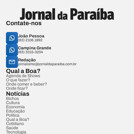
Contate-nos
João Pessoa
(83) 2106.1892
Campina Grande
(83) 3315-3204
Redação
jornalismo@jornaldaparaiba.com.br
Qual a Boa?
Agenda de Shows
O que fazer?
Onde comer e beber?
Onde ficar?
Notícias
Bichos
Cultura
Economia
Educação
Política
Qual a Boa?
Cotidiano
Saúde
Tecnologia