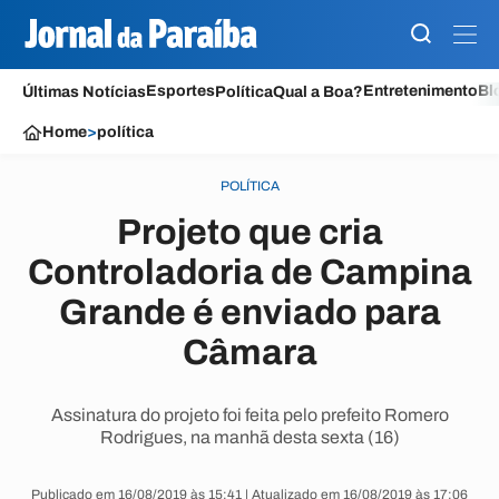
Esportes
Entretenimento
Bl
Últimas Notícias
Política
Qual a Boa?
Home
>
política
POLÍTICA
Projeto que cria
Controladoria de Campina
Grande é enviado para
Câmara
Assinatura do projeto foi feita pelo prefeito Romero
Rodrigues, na manhã desta sexta (16)
Publicado em 16/08/2019 às 15:41 | Atualizado em 16/08/2019 às 17:06