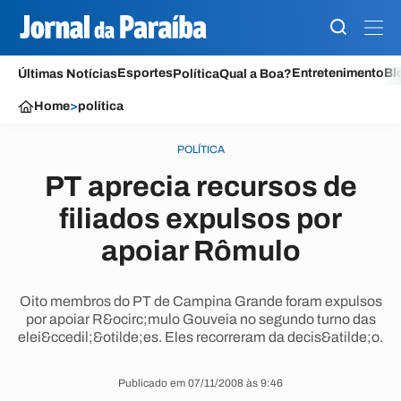
Esportes
Entretenimento
Bl
Últimas Notícias
Política
Qual a Boa?
Home
>
política
POLÍTICA
PT aprecia recursos de
filiados expulsos por
apoiar Rômulo
Oito membros do PT de Campina Grande foram expulsos
por apoiar R&ocirc;mulo Gouveia no segundo turno das
elei&ccedil;&otilde;es. Eles recorreram da decis&atilde;o.
Publicado em 07/11/2008 às 9:46