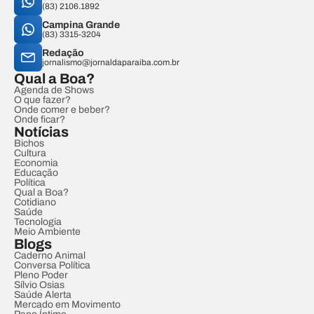
(83) 2106.1892
Campina Grande
(83) 3315-3204
Redação
jornalismo@jornaldaparaiba.com.br
Qual a Boa?
Agenda de Shows
O que fazer?
Onde comer e beber?
Onde ficar?
Notícias
Bichos
Cultura
Economia
Educação
Política
Qual a Boa?
Cotidiano
Saúde
Tecnologia
Meio Ambiente
Blogs
Caderno Animal
Conversa Política
Pleno Poder
Sílvio Osias
Saúde Alerta
Mercado em Movimento