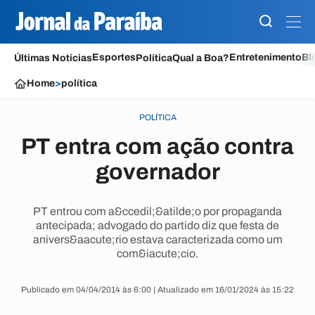
Esportes
Entretenimento
Bl
Últimas Notícias
Política
Qual a Boa?
Home
>
política
POLÍTICA
PT entra com ação contra
governador
PT entrou com a&ccedil;&atilde;o por propaganda
antecipada; advogado do partido diz que festa de
anivers&aacute;rio estava caracterizada como um
com&iacute;cio.
Publicado em 04/04/2014 às 6:00 | Atualizado em 16/01/2024 às 15:22