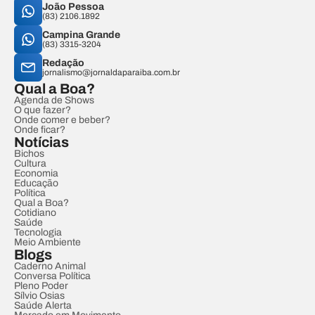
João Pessoa
(83) 2106.1892
Campina Grande
(83) 3315-3204
Redação
jornalismo@jornaldaparaiba.com.br
Qual a Boa?
Agenda de Shows
O que fazer?
Onde comer e beber?
Onde ficar?
Notícias
Bichos
Cultura
Economia
Educação
Política
Qual a Boa?
Cotidiano
Saúde
Tecnologia
Meio Ambiente
Blogs
Caderno Animal
Conversa Política
Pleno Poder
Sílvio Osias
Saúde Alerta