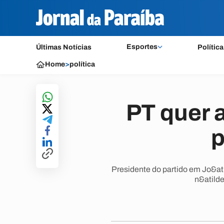
Esportes
Últimas Notícias
Política
Home
>
política
PT quer 
p
Presidente do partido em Jo&at
n&atilde