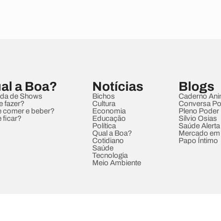
al a Boa?
Notícias
Blogs
da de Shows
Bichos
Caderno Ani
e fazer?
Cultura
Conversa Pol
 comer e beber?
Economia
Pleno Poder
 ficar?
Educação
Sílvio Osias
Política
Saúde Alerta
Qual a Boa?
Mercado em
Cotidiano
Papo Íntimo
Saúde
Tecnologia
Meio Ambiente