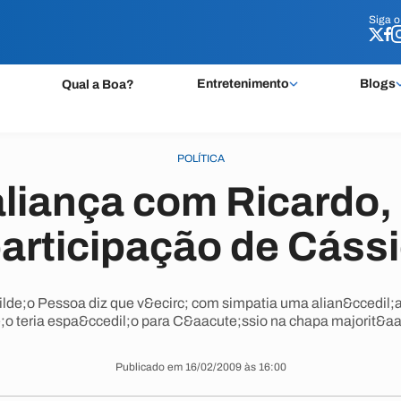
Siga 
Siga 
Entretenimento
Blogs
Qual a Boa?
POLÍTICA
aliança com Ricardo,
articipação de Cáss
ilde;o Pessoa diz que v&ecirc; com simpatia uma alian&ccedil
;o teria espa&ccedil;o para C&aacute;ssio na chapa majorit&aa
Publicado em 16/02/2009 às 16:00