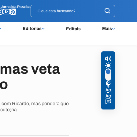
o
o
Jornal da Paraíba
Jornal da Paraíba
Editorias
Mais
Editais
 mas veta
io
;a com Ricardo, mas pondera que
cute;ria.