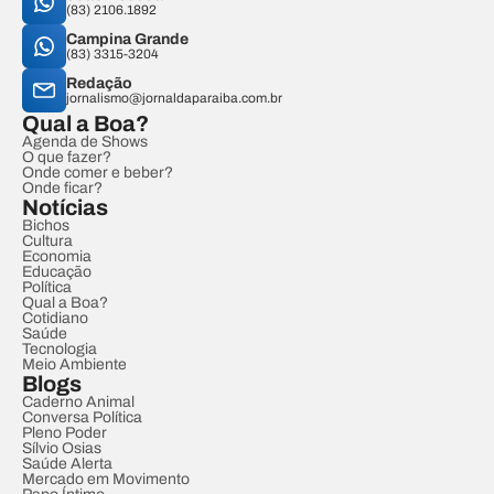
(83) 2106.1892
Campina Grande
(83) 3315-3204
Redação
jornalismo@jornaldaparaiba.com.br
Qual a Boa?
Agenda de Shows
O que fazer?
Onde comer e beber?
Onde ficar?
Notícias
Bichos
Cultura
Economia
Educação
Política
Qual a Boa?
Cotidiano
Saúde
Tecnologia
Meio Ambiente
Blogs
Caderno Animal
Conversa Política
Pleno Poder
Sílvio Osias
Saúde Alerta
Mercado em Movimento