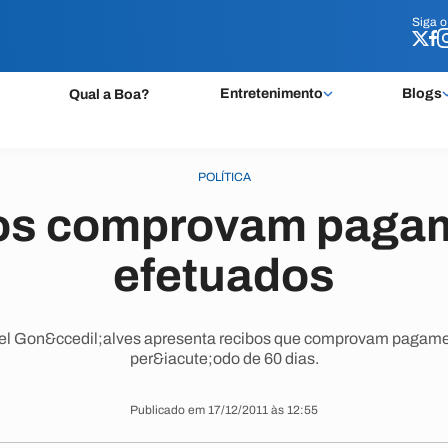
Siga 
Siga 
Entretenimento
Blogs
Qual a Boa?
POLÍTICA
os comprovam paga
efetuados
l Gon&ccedil;alves apresenta recibos que comprovam pagame
per&iacute;odo de 60 dias.
Publicado em 17/12/2011 às 12:55