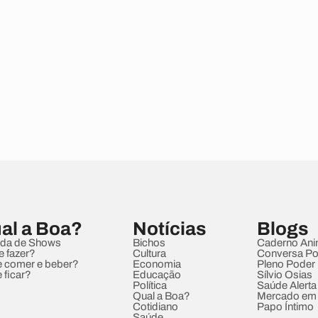
al a Boa?
Notícias
Blogs
da de Shows
Bichos
Caderno Ani
e fazer?
Cultura
Conversa Pol
 comer e beber?
Economia
Pleno Poder
 ficar?
Educação
Sílvio Osias
Política
Saúde Alerta
Qual a Boa?
Mercado em
Cotidiano
Papo Íntimo
Saúde