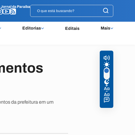
o
o
Jornal da Paraíba
Jornal da Paraíba
Editorias
Mais
Editais
mentos
ntos da prefeitura em um