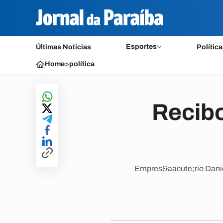
Esportes
Últimas Notícias
Política
Home
>
política
Recib
Empres&aacute;rio Danie