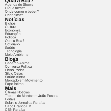
Qual a Boa?
Agenda de Shows
O que fazer?
Onde comer e beber?
Onde ficar?
Notícias
Bichos
Cultura
Economia
Educação
Política
Qual a Boa?
Cotidiano
Saúde
Tecnologia
Meio Ambiente
Blogs
Caderno Animal
Conversa Política
Pleno Poder
Sílvio Osias
Saúde Alerta
Mercado em Movimento
Papo Íntimo
Mais
Últimas Notícias
Tábuas de Marés em João Pessoa
Editais
Sobre o Jornal da Paraíba
Cabo Branco FM
CBN Paraíba