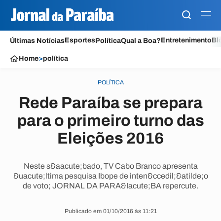
Esportes
Entretenimento
Bl
Últimas Notícias
Política
Qual a Boa?
Home
>
política
POLÍTICA
Rede Paraíba se prepara
para o primeiro turno das
Eleições 2016
Neste s&aacute;bado, TV Cabo Branco apresenta
&uacute;ltima pesquisa Ibope de inten&ccedil;&atilde;o
de voto; JORNAL DA PARA&Iacute;BA repercute.
Publicado em 01/10/2016 às 11:21