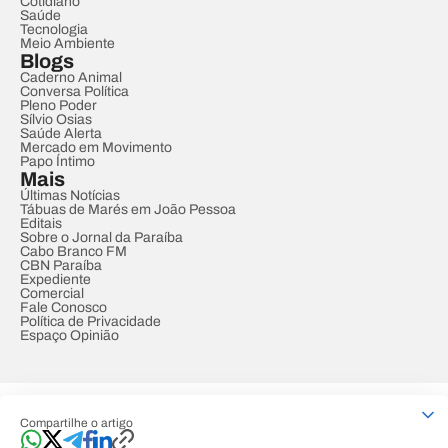
Cotidiano
Saúde
Tecnologia
Meio Ambiente
Blogs
Caderno Animal
Conversa Política
Pleno Poder
Sílvio Osias
Saúde Alerta
Mercado em Movimento
Papo Íntimo
Mais
Últimas Notícias
Tábuas de Marés em João Pessoa
Editais
Sobre o Jornal da Paraíba
Cabo Branco FM
CBN Paraíba
Expediente
Comercial
Fale Conosco
Política de Privacidade
Espaço Opinião
© REDE PARAÍBA DE COMUNICAÇÃO
Compartilhe o artigo
Developed by
Designed by