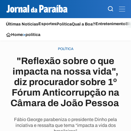
Esportes
Entretenimento
Bl
Últimas Notícias
Política
Qual a Boa?
Home
>
política
POLÍTICA
"Reflexão sobre o que
impacta na nossa vida",
diz procurador sobre 1º
Fórum Anticorrupção na
Câmara de João Pessoa
Fábio George parabeniza o presidente Dinho pela
inciativa e ressalta que tema “impacta a vida dos