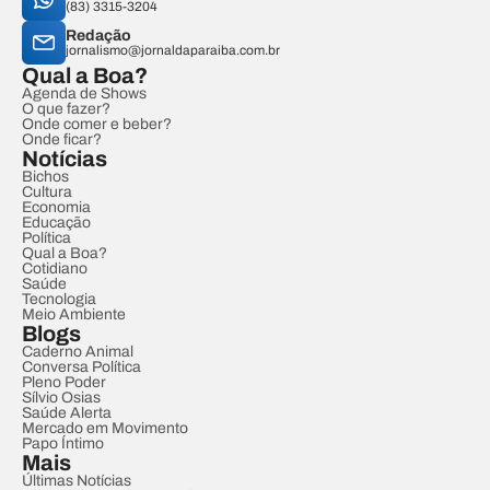
(83) 3315-3204
Redação
jornalismo@jornaldaparaiba.com.br
Qual a Boa?
Agenda de Shows
O que fazer?
Onde comer e beber?
Onde ficar?
Notícias
Bichos
Cultura
Economia
Educação
Política
Qual a Boa?
Cotidiano
Saúde
Tecnologia
Meio Ambiente
Blogs
Caderno Animal
Conversa Política
Pleno Poder
Sílvio Osias
Saúde Alerta
Mercado em Movimento
Papo Íntimo
Mais
Últimas Notícias