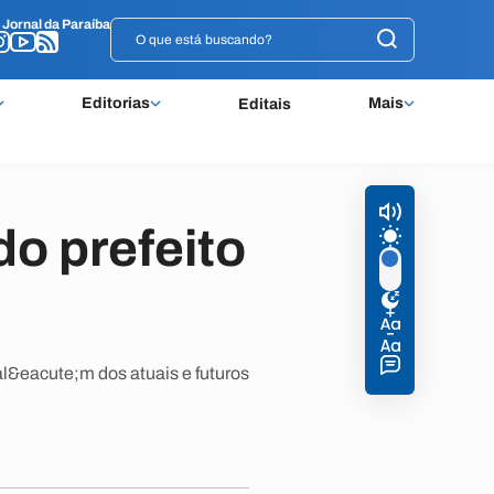
o
o
Jornal da Paraíba
Jornal da Paraíba
Editorias
Mais
Editais
do prefeito
al&eacute;m dos atuais e futuros