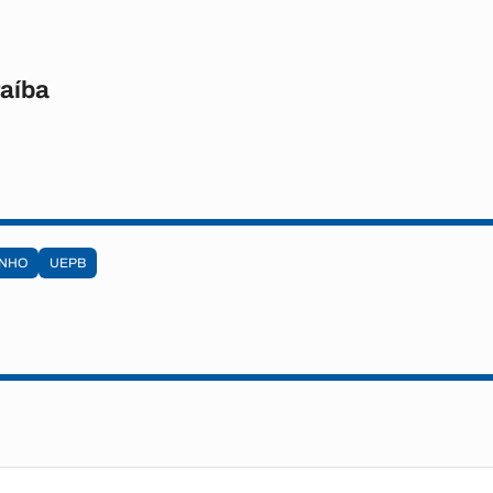
raíba
INHO
UEPB