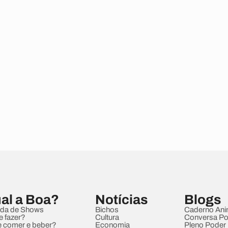
al a Boa?
Notícias
Blogs
da de Shows
Bichos
Caderno Ani
e fazer?
Cultura
Conversa Pol
 comer e beber?
Economia
Pleno Poder