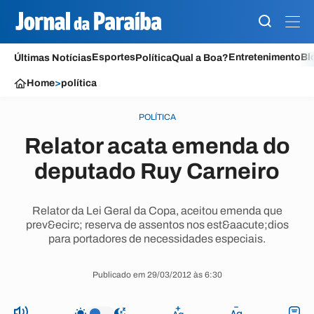
Esportes
Entretenimento
Bl
Últimas Notícias
Política
Qual a Boa?
Home
>
política
POLÍTICA
Relator acata emenda do
deputado Ruy Carneiro
Relator da Lei Geral da Copa, aceitou emenda que
prev&ecirc; reserva de assentos nos est&aacute;dios
para portadores de necessidades especiais.
Publicado em 29/03/2012 às 6:30