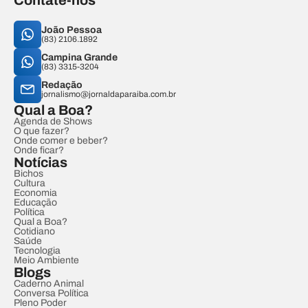
Contate-nos
João Pessoa
(83) 2106.1892
Campina Grande
(83) 3315-3204
Redação
jornalismo@jornaldaparaiba.com.br
Qual a Boa?
Agenda de Shows
O que fazer?
Onde comer e beber?
Onde ficar?
Notícias
Bichos
Cultura
Economia
Educação
Política
Qual a Boa?
Cotidiano
Saúde
Tecnologia
Meio Ambiente
Blogs
Caderno Animal
Conversa Política
Pleno Poder