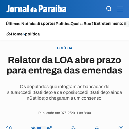
Esportes
Entretenimento
Bl
Últimas Notícias
Política
Qual a Boa?
Home
>
política
POLÍTICA
Relator da LOA abre prazo
para entrega das emendas
Os deputados que integram as bancadas de
situa&ccedil;&atilde;o e de oposi&ccedil;&atilde;o ainda
n&atilde;o chegaram a um consenso.
Publicado em 07/12/2011 às 8:00