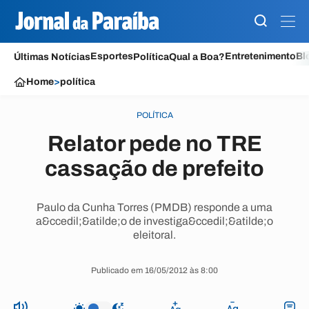
Esportes
Entretenimento
Bl
Últimas Notícias
Política
Qual a Boa?
Home
>
política
POLÍTICA
Relator pede no TRE
cassação de prefeito
Paulo da Cunha Torres (PMDB) responde a uma
a&ccedil;&atilde;o de investiga&ccedil;&atilde;o
eleitoral.
Publicado em 16/05/2012 às 8:00