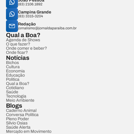
João Pessoa
(83) 2106.1892
Campina Grande
(83) 3315-3204
Redação
jornalismo@jornaldaparaiba.com.br
Qual a Boa?
Agenda de Shows
O que fazer?
Onde comer e beber?
Onde ficar?
Notícias
Bichos
Cultura
Economia
Educação
Política
Qual a Boa?
Cotidiano
Saúde
Tecnologia
Meio Ambiente
Blogs
Caderno Animal
Conversa Política
Pleno Poder
Sílvio Osias
Saúde Alerta
Mercado em Movimento