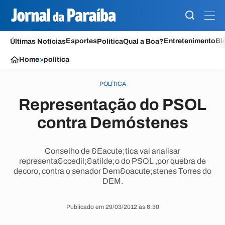
Esportes
Entretenimento
Bl
Últimas Notícias
Política
Qual a Boa?
Home
>
política
POLÍTICA
Representação do PSOL
contra Demóstenes
Conselho de &Eacute;tica vai analisar
representa&ccedil;&atilde;o do PSOL ,por quebra de
decoro, contra o senador Dem&oacute;stenes Torres do
DEM.
Publicado em 29/03/2012 às 6:30