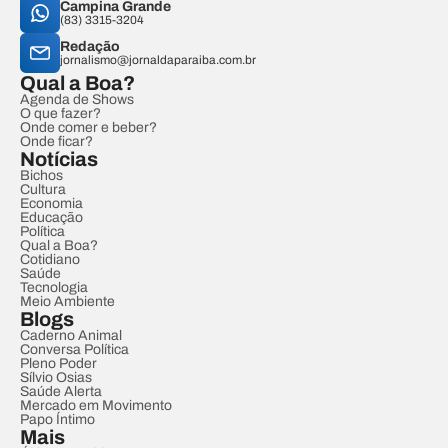
Campina Grande
(83) 3315-3204
Redação
jornalismo@jornaldaparaiba.com.br
Qual a Boa?
Agenda de Shows
O que fazer?
Onde comer e beber?
Onde ficar?
Notícias
Bichos
Cultura
Economia
Educação
Política
Qual a Boa?
Cotidiano
Saúde
Tecnologia
Meio Ambiente
Blogs
Caderno Animal
Conversa Política
Pleno Poder
Sílvio Osias
Saúde Alerta
Mercado em Movimento
Papo Íntimo
Mais