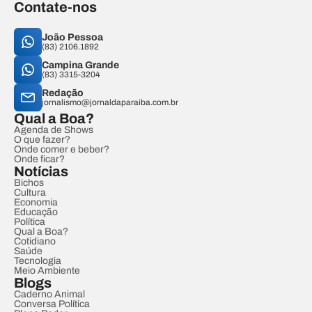
Contate-nos
João Pessoa
(83) 2106.1892
Campina Grande
(83) 3315-3204
Redação
jornalismo@jornaldaparaiba.com.br
Qual a Boa?
Agenda de Shows
O que fazer?
Onde comer e beber?
Onde ficar?
Notícias
Bichos
Cultura
Economia
Educação
Política
Qual a Boa?
Cotidiano
Saúde
Tecnologia
Meio Ambiente
Blogs
Caderno Animal
Conversa Política