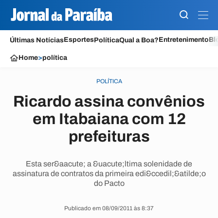
Esportes
Entretenimento
Bl
Últimas Notícias
Política
Qual a Boa?
Home
>
política
POLÍTICA
Ricardo assina convênios
em Itabaiana com 12
prefeituras
Esta ser&aacute; a &uacute;ltima solenidade de
assinatura de contratos da primeira edi&ccedil;&atilde;o
do Pacto
Publicado em 08/09/2011 às 8:37