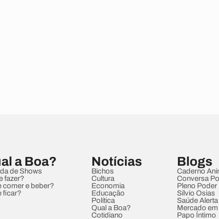
al a Boa?
Notícias
Blogs
da de Shows
Bichos
Caderno Ani
e fazer?
Cultura
Conversa Pol
 comer e beber?
Economia
Pleno Poder
 ficar?
Educação
Sílvio Osias
Política
Saúde Alerta
Qual a Boa?
Mercado em
Cotidiano
Papo Íntimo