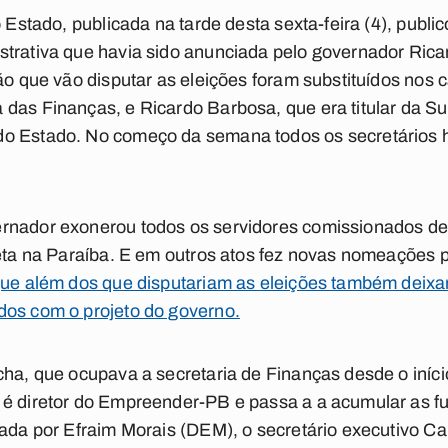
o Estado, publicada na tarde desta sexta-feira (4), publ
strativa que havia sido anunciada pelo governador Ric
ão que vão disputar as eleições foram substituídos nos c
 das Finanças, e Ricardo Barbosa, que era titular da S
do Estado. No começo da semana todos os secretários 
rnador exonerou todos os servidores comissionados de
reta na Paraíba. E em outros atos fez novas nomeações 
 que além dos que disputariam as eleições também deix
dos com o projeto do governo.
cha, que ocupava a secretaria de Finanças desde o iníci
 é diretor do Empreender-PB e passa a a acumular as fu
pada por Efraim Morais (DEM), o secretário executivo C