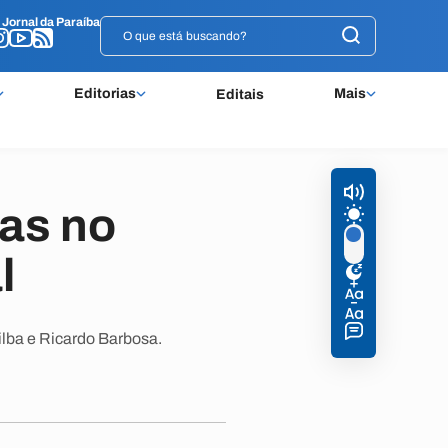
o
o
Jornal da Paraíba
Jornal da Paraíba
Editorias
Mais
Editais
as no
l
ilba e Ricardo Barbosa.