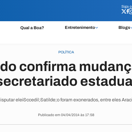
Siga 
Siga 
Entretenimento
Blogs
Qual a Boa?
POLÍTICA
rdo confirma mudanç
secretariado estadua
isputar elei&ccedil;&atilde;o foram exonerados, entre eles Arac
Publicado em 04/04/2014 às 17:58