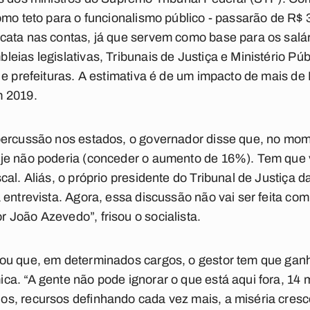
omo teto para o funcionalismo público - passarão de R$ 3
ata nas contas, já que servem como base para os salár
eias legislativas, Tribunais de Justiça e Ministério Pú
 e prefeituras. A estimativa é de um impacto de mais de
m 2019.
percussão nos estados, o governador disse que, no mom
je não poderia (conceder o aumento de 16%). Tem que v
al. Aliás, o próprio presidente do Tribunal de Justiça d
entrevista. Agora, essa discussão não vai ser feita comi
João Azevedo”, frisou o socialista.
ou que, em determinados cargos, o gestor tem que ganh
ca. “A gente não pode ignorar o que está aqui fora, 1
s, recursos definhando cada vez mais, a miséria cres