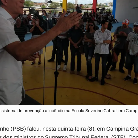
e sistema de prevenção a incêndio na Escola Severino Cabral, em Camp
nho (PSB) falou, nesta quinta-feira (8), em Campina G
s dos ministros do Supremo Tribunal Federal (STF). Co