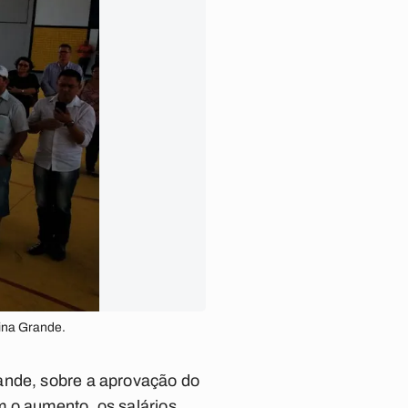
ina Grande.
rande, sobre a aprovação do
m o aumento, os salários