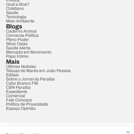
Política
Qual a Boa?
Cotidiano
Saúde
Tecnologia
Meio Ambiente
Blogs
Caderno Animal
Conversa Política
Pleno Poder
Sílvio Osias
Saúde Alerta
Mercado em Movimento
Papo Íntimo
Mais
Últimas Notícias
Tábuas de Marés em João Pessoa
Editais
Sobre o Jornal da Paraíba
Cabo Branco FM
CBN Paraíba
Expediente
Comercial
Fale Conosco
Política de Privacidade
Espaço Opinião
© REDE PARAÍBA DE COMUNICAÇÃO