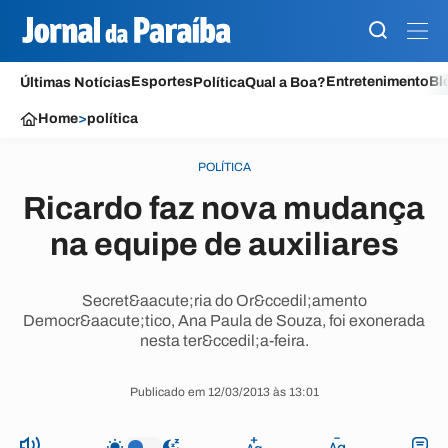
Esportes
Entretenimento
Bl
Últimas Notícias
Política
Qual a Boa?
Home
>
política
POLÍTICA
Ricardo faz nova mudança
na equipe de auxiliares
Secret&aacute;ria do Or&ccedil;amento
Democr&aacute;tico, Ana Paula de Souza, foi exonerada
nesta ter&ccedil;a-feira.
Publicado em 12/03/2013 às 13:01