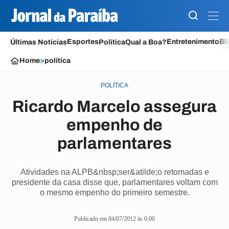
Esportes
Entretenimento
Bl
Últimas Notícias
Política
Qual a Boa?
Home
>
política
POLÍTICA
Ricardo Marcelo assegura
empenho de
parlamentares
Atividades na ALPB&nbsp;ser&atilde;o retomadas e
presidente da casa disse que, parlamentares voltam com
o mesmo empenho do primeiro semestre.
Publicado em 04/07/2012 às 6:00