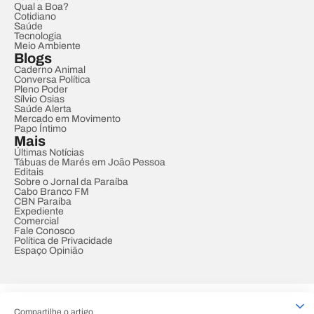
Qual a Boa?
Cotidiano
Saúde
Tecnologia
Meio Ambiente
Blogs
Caderno Animal
Conversa Política
Pleno Poder
Sílvio Osias
Saúde Alerta
Mercado em Movimento
Papo Íntimo
Mais
Últimas Notícias
Tábuas de Marés em João Pessoa
Editais
Sobre o Jornal da Paraíba
Cabo Branco FM
CBN Paraíba
Expediente
Comercial
Fale Conosco
Política de Privacidade
Espaço Opinião
© REDE PARAÍBA DE COMUNICAÇÃO
Compartilhe o artigo