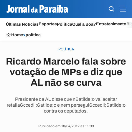
Esportes
Entretenimento
Bl
Últimas Notícias
Política
Qual a Boa?
Home
>
política
POLÍTICA
Ricardo Marcelo fala sobre
votação de MPs e diz que
AL não se curva
Presidente da AL disse que n&atilde;o vai aceitar
retalia&ccedil;&atilde;o e nem persegui&ccedil;&atilde;o
contra os deputados .
Publicado em 18/04/2012 às 11:33