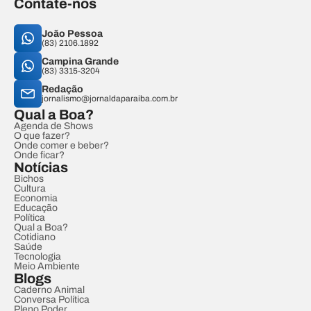
Contate-nos
João Pessoa
(83) 2106.1892
Campina Grande
(83) 3315-3204
Redação
jornalismo@jornaldaparaiba.com.br
Qual a Boa?
Agenda de Shows
O que fazer?
Onde comer e beber?
Onde ficar?
Notícias
Bichos
Cultura
Economia
Educação
Política
Qual a Boa?
Cotidiano
Saúde
Tecnologia
Meio Ambiente
Blogs
Caderno Animal
Conversa Política
Pleno Poder