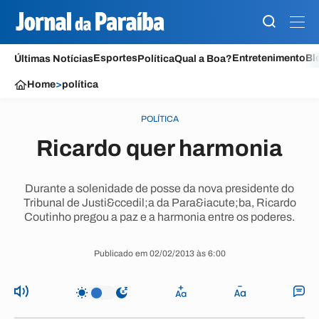
Esportes
Entretenimento
Bl
Últimas Notícias
Política
Qual a Boa?
Home
>
política
POLÍTICA
Ricardo quer harmonia
Durante a solenidade de posse da nova presidente do
Tribunal de Justi&ccedil;a da Para&iacute;ba, Ricardo
Coutinho pregou a paz e a harmonia entre os poderes.
Publicado em 02/02/2013 às 6:00