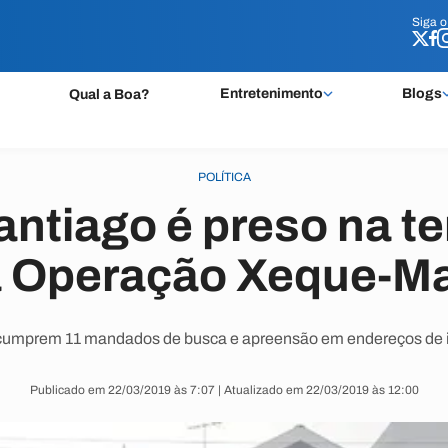
Siga 
Siga 
Entretenimento
Blogs
Qual a Boa?
POLÍTICA
ntiago é preso na te
 Operação Xeque-M
cumprem 11 mandados de busca e apreensão em endereços de i
Publicado em 22/03/2019 às 7:07 | Atualizado em 22/03/2019 às 12:00