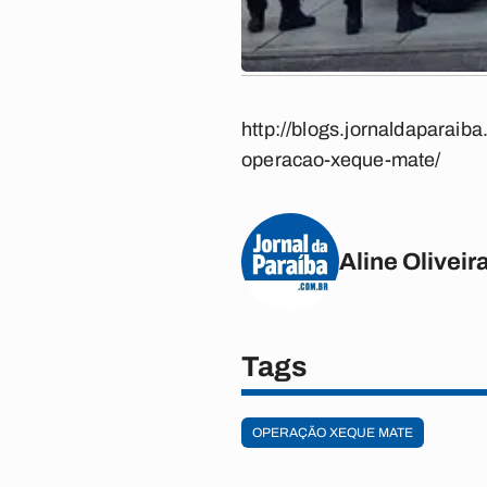
http://blogs.jornaldaparaib
operacao-xeque-mate/
Aline Oliveir
Tags
OPERAÇÃO XEQUE MATE