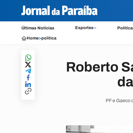
Esportes
Últimas Notícias
Política
Home
>
política
Roberto Sa
da
PF e Gaeco 