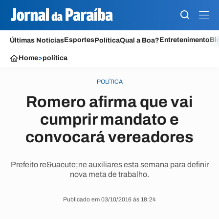
Esportes
Entretenimento
Bl
Últimas Notícias
Política
Qual a Boa?
Home
>
política
POLÍTICA
Romero afirma que vai
cumprir mandato e
convocará vereadores
Prefeito re&uacute;ne auxiliares esta semana para definir
nova meta de trabalho.
Publicado em 03/10/2016 às 18:24