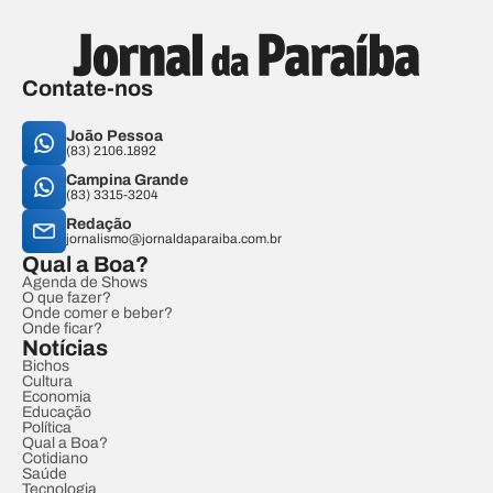
Contate-nos
João Pessoa
(83) 2106.1892
Campina Grande
(83) 3315-3204
Redação
jornalismo@jornaldaparaiba.com.br
Qual a Boa?
Agenda de Shows
O que fazer?
Onde comer e beber?
Onde ficar?
Notícias
Bichos
Cultura
Economia
Educação
Política
Qual a Boa?
Cotidiano
Saúde
Tecnologia