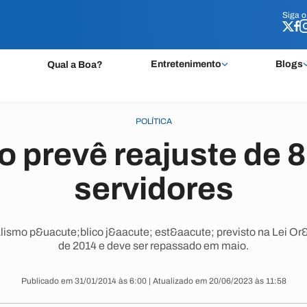
Siga 
Siga 
Entretenimento
Blogs
Qual a Boa?
POLÍTICA
 prevê reajuste de 
servidores
lismo p&uacute;blico j&aacute; est&aacute; previsto na Lei O
de 2014 e deve ser repassado em maio.
Publicado em 31/01/2014 às 6:00 | Atualizado em 20/06/2023 às 11:58