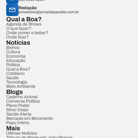
Redação
jornalismo@jornaldaparaiba.com.br
Qual a Boa?
Agenda de Shows
O que fazer?
Onde comer e beber?
Onde ficar?
Notícias
Bichos
Cultura
Economia
Educação
Política
Qual a Boa?
Cotidiano
Saúde
Tecnologia
Meio Ambiente
Blogs
Caderno Animal
Conversa Política
Pleno Poder
Sílvio Osias
Saúde Alerta
Mercado em Movimento
Papo Íntimo
Mais
Últimas Notícias
Tábuas de Marés em João Pessoa