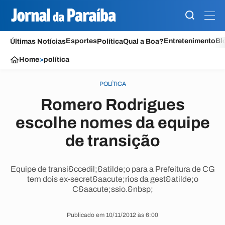
Esportes
Entretenimento
Bl
Últimas Notícias
Política
Qual a Boa?
Home
>
política
POLÍTICA
Romero Rodrigues
escolhe nomes da equipe
de transição
Equipe de transi&ccedil;&atilde;o para a Prefeitura de CG
tem dois ex-secret&aacute;rios da gest&atilde;o
C&aacute;ssio.&nbsp;
Publicado em 10/11/2012 às 6:00