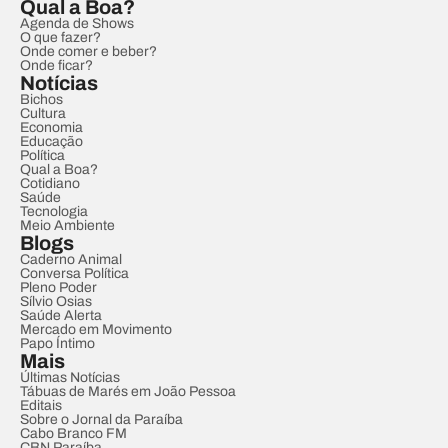
Qual a Boa?
Agenda de Shows
O que fazer?
Onde comer e beber?
Onde ficar?
Notícias
Bichos
Cultura
Economia
Educação
Política
Qual a Boa?
Cotidiano
Saúde
Tecnologia
Meio Ambiente
Blogs
Caderno Animal
Conversa Política
Pleno Poder
Sílvio Osias
Saúde Alerta
Mercado em Movimento
Papo Íntimo
Mais
Últimas Notícias
Tábuas de Marés em João Pessoa
Editais
Sobre o Jornal da Paraíba
Cabo Branco FM
CBN Paraíba