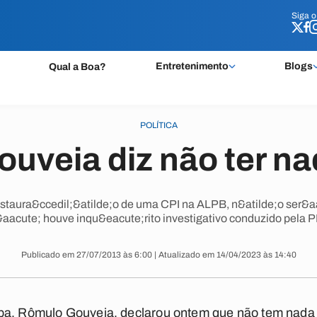
Siga 
Siga 
Entretenimento
Blogs
Qual a Boa?
POLÍTICA
uveia diz não ter na
nstaura&ccedil;&atilde;o de uma CPI na ALPB, n&atilde;o ser&aa
&aacute; houve inqu&eacute;rito investigativo conduzido pela P
Publicado em 27/07/2013 às 6:00 | Atualizado em 14/04/2023 às 14:40
ba, Rômulo Gouveia, declarou ontem que não tem nada a