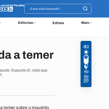
o
o
Jornal da Paraíba
Jornal da Paraíba
Editorias
Mais
Editais
da a temer
cute; &uacute;til, visto que
F.
 temer sobre o inquérito