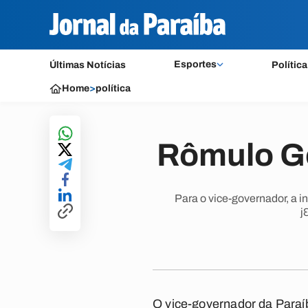
Esportes
Últimas Notícias
Política
Home
>
política
Rômulo Go
Para o vice-governador, a i
j
O vice-governador da Paraí