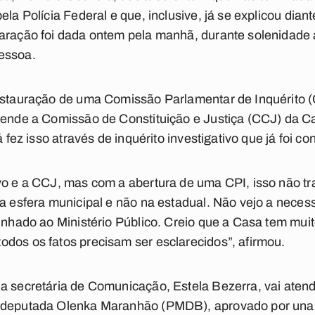
ela Polícia Federal e que, inclusive, já se explicou dian
laração foi dada ontem pela manhã, durante solenidade 
essoa.
instauração de uma Comissão Parlamentar de Inquérito 
tende a Comissão de Constituição e Justiça (CCJ) da Ca
á fez isso através de inquérito investigativo que já foi co
vo e a CCJ, mas com a abertura de uma CPI, isso não tr
na esfera municipal e não na estadual. Não vejo a necess
inhado ao Ministério Público. Creio que a Casa tem muit
dos os fatos precisam ser esclarecidos”, afirmou.
a secretária de Comunicação, Estela Bezerra, vai atend
a deputada Olenka Maranhão (PMDB), aprovado por una