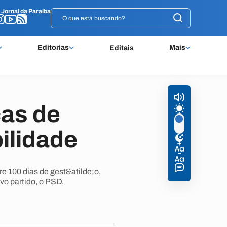
o
o
Jornal da Paraíba
Jornal da Paraíba
Editorias
Mais
Editais
as de
ilidade
e 100 dias de gest&atilde;o,
vo partido, o PSD.