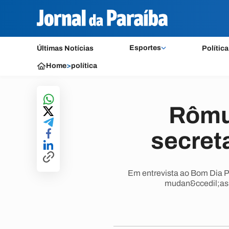
Esportes
Últimas Notícias
Política
Home
>
política
Rômu
secret
Em entrevista ao Bom Dia Pa
mudan&ccedil;as n