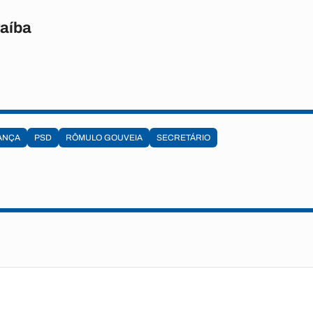
raíba
ANÇA
PSD
RÔMULO GOUVEIA
SECRETÁRIO