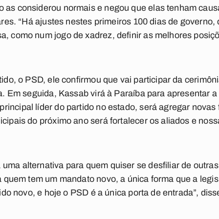
o as considerou normais e negou que elas tenham caus
iares. “Há ajustes nestes primeiros 100 dias de governo
a, como num jogo de xadrez, definir as melhores posiç
tido, o PSD, ele confirmou que vai participar da cerimô
lia. Em seguida, Kassab virá à Paraíba para apresentar a
incipal líder do partido no estado, será agregar novas f
icipais do próximo ano será fortalecer os aliados e nos
uma alternativa para quem quiser se desfiliar de outra
ara quem tem um mandato novo, a única forma que a legi
tido novo, e hoje o PSD é a única porta de entrada”, diss