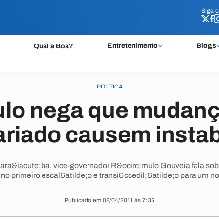
Siga 
Siga 
Entretenimento
Blogs
Qual a Boa?
POLÍTICA
lo nega que mudanç
ariado causem instab
ra&iacute;ba, vice-governador R&ocirc;mulo Gouveia fala sobr
o primeiro escal&atilde;o e transi&ccedil;&atilde;o para um no
Publicado em 08/04/2011 às 7:35