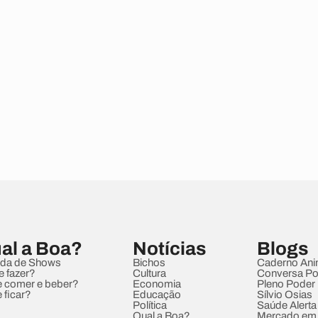
al a Boa?
Notícias
Blogs
da de Shows
Bichos
Caderno Ani
e fazer?
Cultura
Conversa Pol
 comer e beber?
Economia
Pleno Poder
 ficar?
Educação
Sílvio Osias
Política
Saúde Alerta
Qual a Boa?
Mercado em