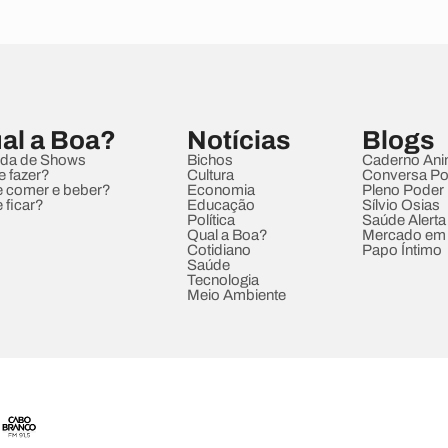
al a Boa?
Notícias
Blogs
da de Shows
Bichos
Caderno Ani
e fazer?
Cultura
Conversa Pol
 comer e beber?
Economia
Pleno Poder
 ficar?
Educação
Sílvio Osias
Política
Saúde Alerta
Qual a Boa?
Mercado em
Cotidiano
Papo Íntimo
Saúde
Tecnologia
Meio Ambiente