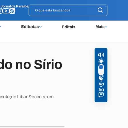
o
o
Jornal da Paraíba
Jornal da Paraíba
Editorias
Mais
Editais
o no Sírio
cute;rio Liban&ecirc;s, em