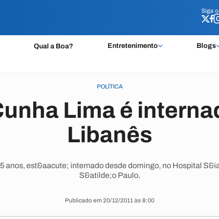
Siga 
Siga 
Entretenimento
Blogs
Qual a Boa?
POLÍTICA
unha Lima é internad
Libanês
 anos, est&aacute; internado desde domingo, no Hospital S&ia
S&atilde;o Paulo.
Publicado em 20/12/2011 às 8:00